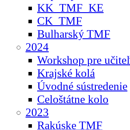
KK_TMF_KE
CK_TMF
Bulharský TMF
2024
Workshop pre učite
Krajské kolá
Úvodné sústredenie
Celoštátne kolo
2023
Rakúske TMF