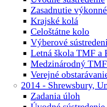
Zasadnutie výkonn
Krajské kolá
Celoštátne kolo
Výberové sústreden
Letná škola TMF a
Medzinárodný TMF
Verejné obstarávani
2014 - Shrewsbury, U
Zadania úloh
Úvodné sústredenie