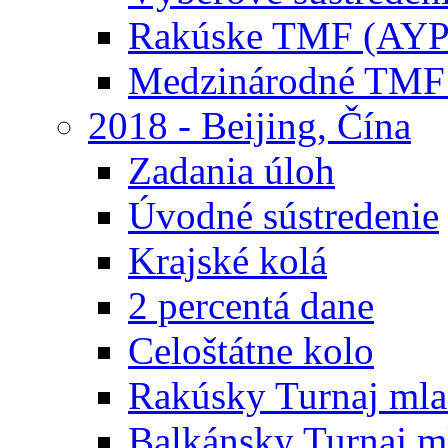
Rakúske TMF (AYP
Medzinárodné TMF
2018 - Beijing, Čína
Zadania úloh
Úvodné sústredenie
Krajské kolá
2 percentá dane
Celoštátne kolo
Rakúsky Turnaj mla
Balkánsky Turnaj m