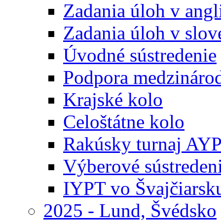
Zadania úloh v ang
Zadania úloh v slo
Úvodné sústredenie
Podpora medzináro
Krajské kolo
Celoštátne kolo
Rakúsky turnaj AY
Výberové sústreden
IYPT vo Švajčiarsk
2025 - Lund, Švédsko