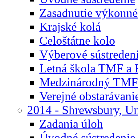
Zasadnutie výkonn
Krajské kolá
Celoštátne kolo
Výberové sústreden
Letná škola TMF a
Medzinárodný TMF
Verejné obstarávani
2014 - Shrewsbury, U
Zadania úloh
Úvodné sústredenie