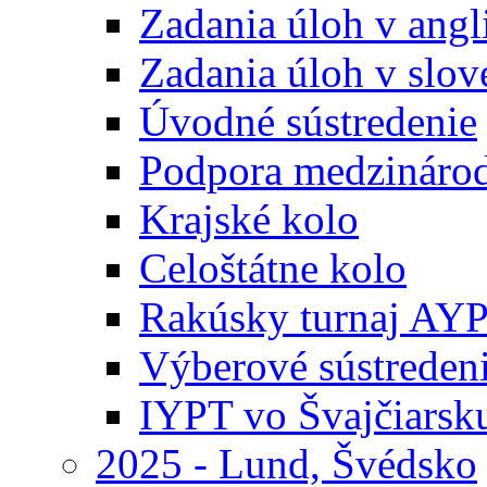
Zadania úloh v ang
Zadania úloh v slo
Úvodné sústredenie
Podpora medzináro
Krajské kolo
Celoštátne kolo
Rakúsky turnaj AY
Výberové sústreden
IYPT vo Švajčiarsk
2025 - Lund, Švédsko