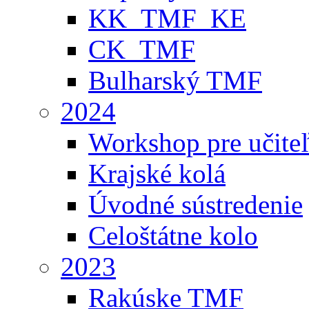
KK_TMF_KE
CK_TMF
Bulharský TMF
2024
Workshop pre učite
Krajské kolá
Úvodné sústredenie
Celoštátne kolo
2023
Rakúske TMF