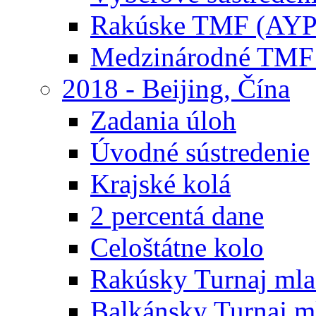
Rakúske TMF (AYP
Medzinárodné TMF
2018 - Beijing, Čína
Zadania úloh
Úvodné sústredenie
Krajské kolá
2 percentá dane
Celoštátne kolo
Rakúsky Turnaj mla
Balkánsky Turnaj m