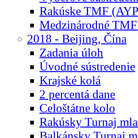
Rakúske TMF (AYP
Medzinárodné TMF
2018 - Beijing, Čína
Zadania úloh
Úvodné sústredenie
Krajské kolá
2 percentá dane
Celoštátne kolo
Rakúsky Turnaj mla
Balkánsky Turnaj m