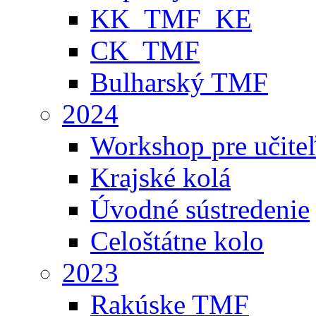
KK_TMF_KE
CK_TMF
Bulharský TMF
2024
Workshop pre učite
Krajské kolá
Úvodné sústredenie
Celoštátne kolo
2023
Rakúske TMF