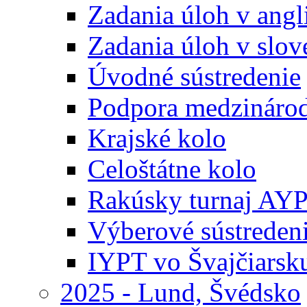
Zadania úloh v ang
Zadania úloh v slo
Úvodné sústredenie
Podpora medzináro
Krajské kolo
Celoštátne kolo
Rakúsky turnaj AY
Výberové sústreden
IYPT vo Švajčiarsk
2025 - Lund, Švédsko