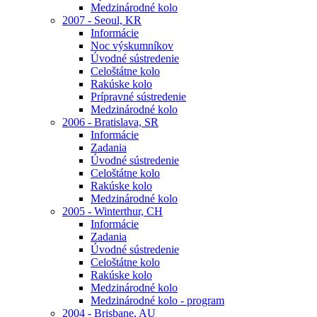
Medzinárodné kolo
2007 - Seoul, KR
Informácie
Noc výskumníkov
Úvodné sústredenie
Celoštátne kolo
Rakúske kolo
Prípravné sústredenie
Medzinárodné kolo
2006 - Bratislava, SR
Informácie
Zadania
Úvodné sústredenie
Celoštátne kolo
Rakúske kolo
Medzinárodné kolo
2005 - Winterthur, CH
Informácie
Zadania
Úvodné sústredenie
Celoštátne kolo
Rakúske kolo
Medzinárodné kolo
Medzinárodné kolo - program
2004 - Brisbane, AU