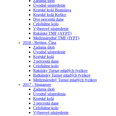
Zadania úloh
Úvodné sústredenie
Krajské kolá Bratislava
Krajské kolá Košice
Dve percentá dane
Celoštátne kolo
Výberové sústredenie
Rakúske TMF (AYPT)
Medzinárodné TMF (IYPT)
2018 - Beijing, Čína
Zadania úloh
Úvodné sústredenie
Krajské kolá
2 percentá dane
Celoštátne kolo
Rakúsky Turnaj mladých fyzikov
Balkánsky Turnaj mladých fyzikov
Medzinárodný Turnaj mladých fyzikov
2017 - Singapore
Zadania úloh
Úvodné sústredenia
Krajské kolá
2 percentá dane
Celoštátne kolo
Výberové sústredenie