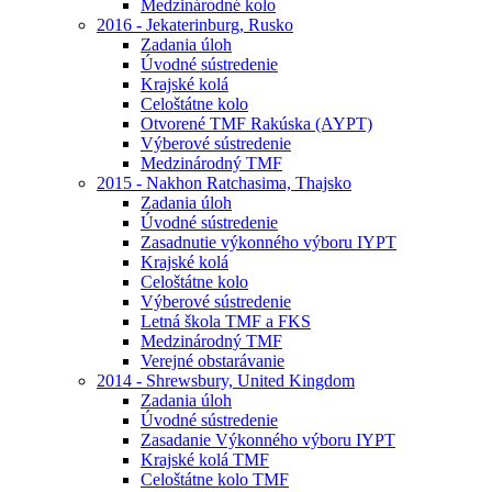
Medzinárodné kolo
2016 - Jekaterinburg, Rusko
Zadania úloh
Úvodné sústredenie
Krajské kolá
Celoštátne kolo
Otvorené TMF Rakúska (AYPT)
Výberové sústredenie
Medzinárodný TMF
2015 - Nakhon Ratchasima, Thajsko
Zadania úloh
Úvodné sústredenie
Zasadnutie výkonného výboru IYPT
Krajské kolá
Celoštátne kolo
Výberové sústredenie
Letná škola TMF a FKS
Medzinárodný TMF
Verejné obstarávanie
2014 - Shrewsbury, United Kingdom
Zadania úloh
Úvodné sústredenie
Zasadanie Výkonného výboru IYPT
Krajské kolá TMF
Celoštátne kolo TMF