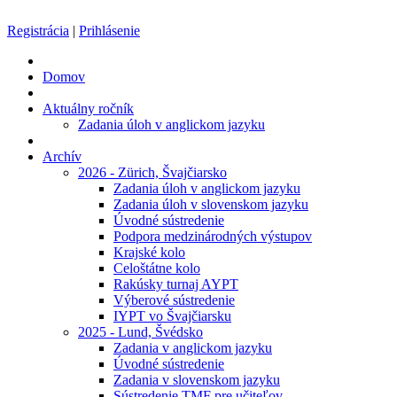
Registrácia
|
Prihlásenie
Domov
Aktuálny ročník
Zadania úloh v anglickom jazyku
Archív
2026 - Zürich, Švajčiarsko
Zadania úloh v anglickom jazyku
Zadania úloh v slovenskom jazyku
Úvodné sústredenie
Podpora medzinárodných výstupov
Krajské kolo
Celoštátne kolo
Rakúsky turnaj AYPT
Výberové sústredenie
IYPT vo Švajčiarsku
2025 - Lund, Švédsko
Zadania v anglickom jazyku
Úvodné sústredenie
Zadania v slovenskom jazyku
Sústredenie TMF pre učiteľov