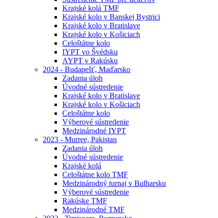
Krajské kolá TMF
Krajské kolo v Banskej Bystrici
Krajské kolo v Bratislave
Krajské kolo v Košiciach
Celoštátne kolo
IYPT vo Švédsku
AYPT v Rakúsku
2024 - Budapešť, Maďarsko
Zadania úloh
Úvodné sústredenie
Krajské kolo v Bratislave
Krajské kolo v Košiciach
Celoštátne kolo
Výberové sústredenie
Medzinárodné IYPT
2023 - Murree, Pakistan
Zadania úloh
Úvodné sústredenie
Krajské kolá
Celoštátne kolo TMF
Medzinárodný turnaj v Bulharsku
Výberové sústredenie
Rakúske TMF
Medzinárodné TMF