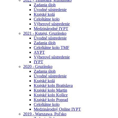
2022 - Timisoara, Rumunsko
Zadania úloh
Úvodné sústredenie
Krajské kolá
Celoštátne kolo
Výberové sústredenie
Medzinárodné IYPT
2021 - Kutajsi, Gruzínsko
Úvodné sústredenie
Zadania úloh
Celoštátne kolo TMF
AYPT
Výberové sústredenie
IYPT
2020 - Gruzínsko
Zadania úloh
Úvodné sústredenie
Krajské kolá
Krajské kolo Bratislava
Krajské kolo Martin
Krajské kolo Košice
Krajské kolo Poprad
Celoštátne kolo
Medzinárodný Online IYPT
2019 - Warszawa, Poľsko