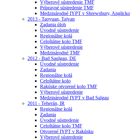
Výberové sústredenie TMF
Prípravné sústredenie TMF
Medzinárodné IYPT v Shrewsbury, Anglicko
2013 - Taoyuan, Tajvan
Zadania úloh
Úvodné sústredenie
Regionálne kolá
Celoštátne kolo TMF
Výberové sústredenie
Medzinárodné TMF
2012 - Bad Saulgau, DE
Úvodné sústredenie
Zadania
Regionálne kolá
Celoštátne kolo
Rakúske otvorené kolo TMF
Výberové sústredenie
Medzinárodné IYPT v Bad Salgau
2011 - Teherán, IR
Regionálne kolá
Zadania
Úvodné sústredenie
Celoštátne kolo TMF
Otvorené IYPT v Rakúsku
Výberové sústredenie