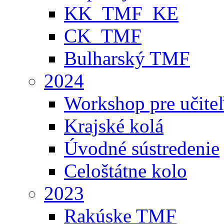
KK_TMF_KE
CK_TMF
Bulharský TMF
2024
Workshop pre učite
Krajské kolá
Úvodné sústredenie
Celoštátne kolo
2023
Rakúske TMF