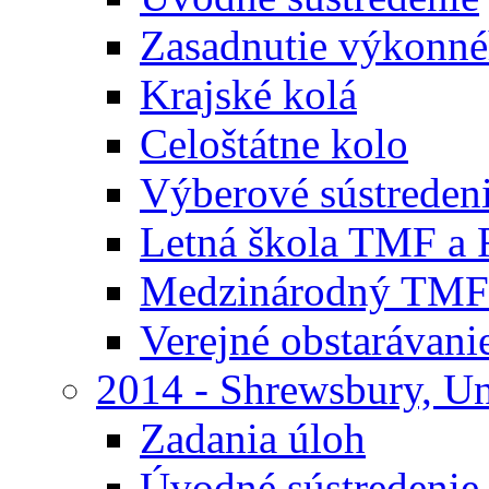
Zasadnutie výkonn
Krajské kolá
Celoštátne kolo
Výberové sústreden
Letná škola TMF a
Medzinárodný TMF
Verejné obstarávani
2014 - Shrewsbury, U
Zadania úloh
Úvodné sústredenie