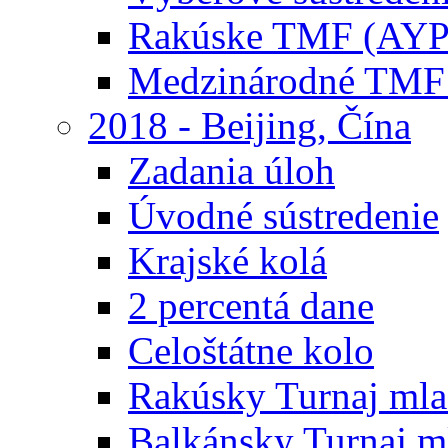
Rakúske TMF (AYP
Medzinárodné TMF
2018 - Beijing, Čína
Zadania úloh
Úvodné sústredenie
Krajské kolá
2 percentá dane
Celoštátne kolo
Rakúsky Turnaj mla
Balkánsky Turnaj m