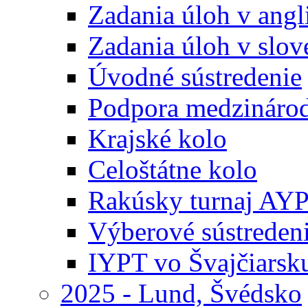
Zadania úloh v ang
Zadania úloh v slo
Úvodné sústredenie
Podpora medzináro
Krajské kolo
Celoštátne kolo
Rakúsky turnaj AY
Výberové sústreden
IYPT vo Švajčiarsk
2025 - Lund, Švédsko