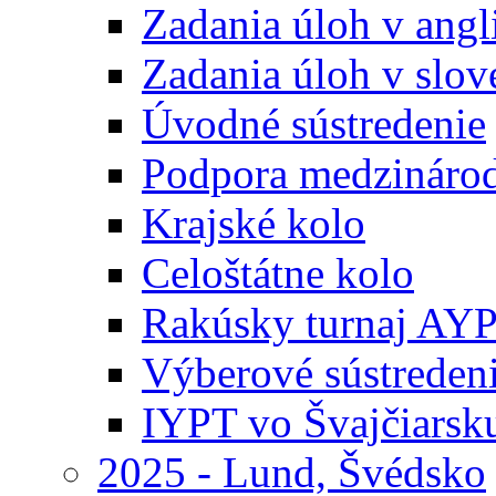
Zadania úloh v ang
Zadania úloh v slo
Úvodné sústredenie
Podpora medzináro
Krajské kolo
Celoštátne kolo
Rakúsky turnaj AY
Výberové sústreden
IYPT vo Švajčiarsk
2025 - Lund, Švédsko