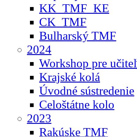
KK_TMF_KE
CK_TMF
Bulharský TMF
2024
Workshop pre učite
Krajské kolá
Úvodné sústredenie
Celoštátne kolo
2023
Rakúske TMF