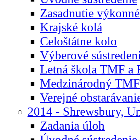
Zasadnutie výkonn
Krajské kolá
Celoštátne kolo
Výberové sústreden
Letná škola TMF a
Medzinárodný TMF
Verejné obstarávani
2014 - Shrewsbury, U
Zadania úloh
Úvodné sústredenie