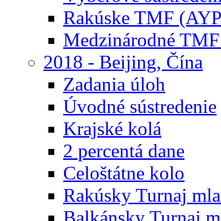
Rakúske TMF (AYP
Medzinárodné TMF
2018 - Beijing, Čína
Zadania úloh
Úvodné sústredenie
Krajské kolá
2 percentá dane
Celoštátne kolo
Rakúsky Turnaj mla
Balkánsky Turnaj m