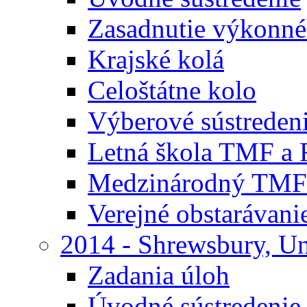
Zasadnutie výkonn
Krajské kolá
Celoštátne kolo
Výberové sústreden
Letná škola TMF a
Medzinárodný TMF
Verejné obstarávani
2014 - Shrewsbury, U
Zadania úloh
Úvodné sústredenie