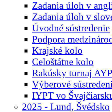
Zadania úloh v ang
Zadania úloh v slo
Úvodné sústredenie
Podpora medzináro
Krajské kolo
Celoštátne kolo
Rakúsky turnaj AY
Výberové sústreden
IYPT vo Švajčiarsk
2025 - Lund, Švédsko