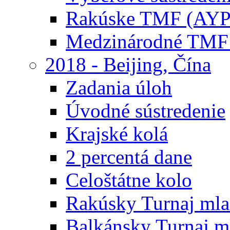
Rakúske TMF (AYP
Medzinárodné TMF
2018 - Beijing, Čína
Zadania úloh
Úvodné sústredenie
Krajské kolá
2 percentá dane
Celoštátne kolo
Rakúsky Turnaj mla
Balkánsky Turnaj m