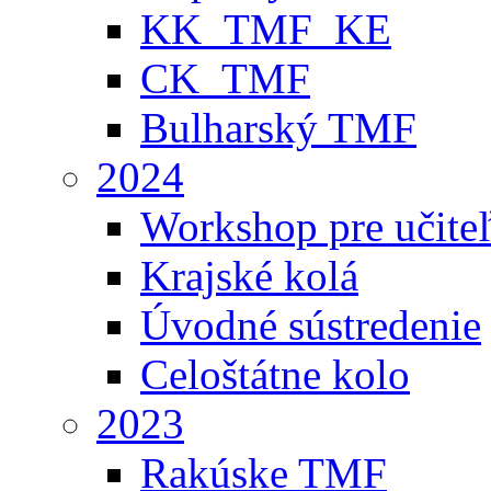
KK_TMF_KE
CK_TMF
Bulharský TMF
2024
Workshop pre učite
Krajské kolá
Úvodné sústredenie
Celoštátne kolo
2023
Rakúske TMF