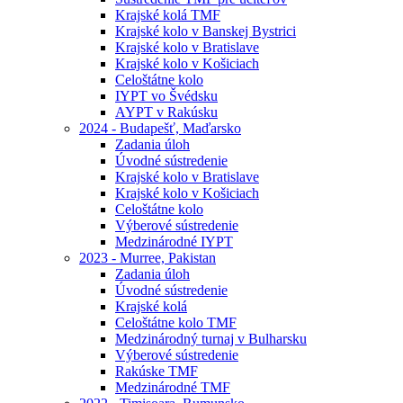
Krajské kolá TMF
Krajské kolo v Banskej Bystrici
Krajské kolo v Bratislave
Krajské kolo v Košiciach
Celoštátne kolo
IYPT vo Švédsku
AYPT v Rakúsku
2024 - Budapešť, Maďarsko
Zadania úloh
Úvodné sústredenie
Krajské kolo v Bratislave
Krajské kolo v Košiciach
Celoštátne kolo
Výberové sústredenie
Medzinárodné IYPT
2023 - Murree, Pakistan
Zadania úloh
Úvodné sústredenie
Krajské kolá
Celoštátne kolo TMF
Medzinárodný turnaj v Bulharsku
Výberové sústredenie
Rakúske TMF
Medzinárodné TMF