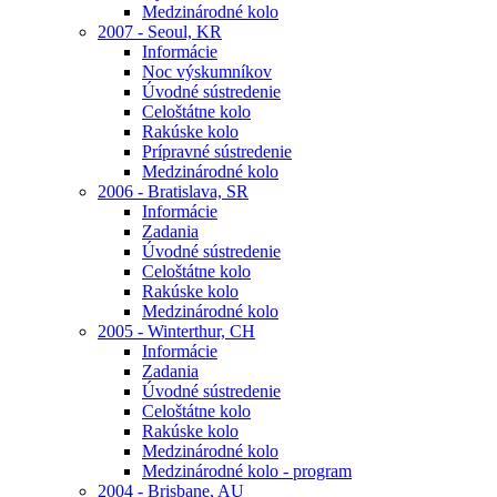
Medzinárodné kolo
2007 - Seoul, KR
Informácie
Noc výskumníkov
Úvodné sústredenie
Celoštátne kolo
Rakúske kolo
Prípravné sústredenie
Medzinárodné kolo
2006 - Bratislava, SR
Informácie
Zadania
Úvodné sústredenie
Celoštátne kolo
Rakúske kolo
Medzinárodné kolo
2005 - Winterthur, CH
Informácie
Zadania
Úvodné sústredenie
Celoštátne kolo
Rakúske kolo
Medzinárodné kolo
Medzinárodné kolo - program
2004 - Brisbane, AU