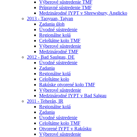
Výberové sústredenie TMF
Prípravné sústredenie TMF
Medzinárodné IYPT v Shrewsbury, Anglicko
2013 - Taoyuan, Tajvan
Zadania úloh
Úvodné sústredenie
Regionálne kolá
Celoštátne kolo TMF
Výberové sústredenie
Medzinárodné TMF
2012 - Bad Saulgau, DE
Úvodné sústredenie
Zadania
Regionálne kolá
Celoštátne kolo
Rakúske otvorené kolo TMF
Výberové sústredenie
Medzinárodné IYPT v Bad Salgau
2011 - Teherán, IR
Regionálne kolá
Zadania
Úvodné sústredenie
Celoštátne kolo TMF
Otvorené IYPT v Rakúsku
Výberové sústredenie