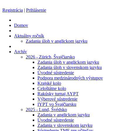
Registrácia
|
Prihlásenie
Domov
Aktuálny ročník
Zadania úloh v anglickom jazyku
Archív
2026 - Zürich, Švajčiarsko
Zadania úloh v anglickom jazyku
Zadania úloh v slovenskom jazyku
Úvodné sústredenie
Podpora medzinárodných výstupov
Krajské kolo
Celoštátne kolo
Rakúsky turnaj AYPT
Výberové sústredenie
IYPT vo Švajčiarsku
2025 - Lund, Švédsko
Zadania v anglickom jazyku
Úvodné sústredenie
Zadania v slovenskom jazyku
Sústredenie TMF pre učiteľov