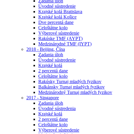
Zadania úloh
Úvodné sústredenie
Krajské kolá Bratislava
Krajské kolá Košice
Dve percentá dane
Celoštátne kolo
Výberové sústredenie
Rakúske TMF (AYPT)
Medzinárodné TMF (IYPT)
2018 - Beijing, Čína
Zadania úloh
Úvodné sústredenie
Krajské kolá
2 percentá dane
Celoštátne kolo
Rakúsky Turnaj mladých fyzikov
Balkánsky Turnaj mladých fyzikov
Medzinárodný Turnaj mladých fyzikov
2017 - Singapore
Zadania úloh
Úvodné sústredenia
Krajské kolá
2 percentá dane
Celoštátne kolo
Výberové sústredenie