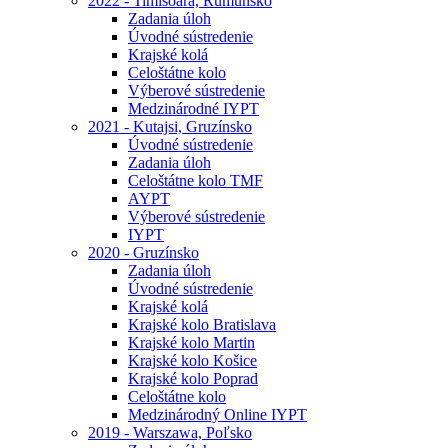
2022 - Timisoara, Rumunsko
Zadania úloh
Úvodné sústredenie
Krajské kolá
Celoštátne kolo
Výberové sústredenie
Medzinárodné IYPT
2021 - Kutajsi, Gruzínsko
Úvodné sústredenie
Zadania úloh
Celoštátne kolo TMF
AYPT
Výberové sústredenie
IYPT
2020 - Gruzínsko
Zadania úloh
Úvodné sústredenie
Krajské kolá
Krajské kolo Bratislava
Krajské kolo Martin
Krajské kolo Košice
Krajské kolo Poprad
Celoštátne kolo
Medzinárodný Online IYPT
2019 - Warszawa, Poľsko