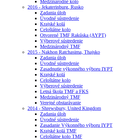
Medzinárodné kolo
2016 - Jekaterinburg, Rusko
Zadania úloh
Úvodné sústredenie
Krajské kolá
Celoštátne kolo
Otvorené TMF Rakúska (AYPT)
Výberové sústredenie
Medzinárodný TMF
2015 - Nakhon Ratchasima, Thajsko
Zadania úloh
Úvodné sústredenie
Zasadnutie výkonného výboru IYPT
Krajské kolá
Celoštátne kolo
Výberové sústredenie
Letná škola TMF a FKS
Medzinárodný TMF
Verejné obstarávanie
2014 - Shrewsbury, United Kingdom
Zadania úloh
Úvodné sústredenie
Zasadanie Výkonného výboru IYPT
Krajské kolá TMF
Celoštátne kolo TMF