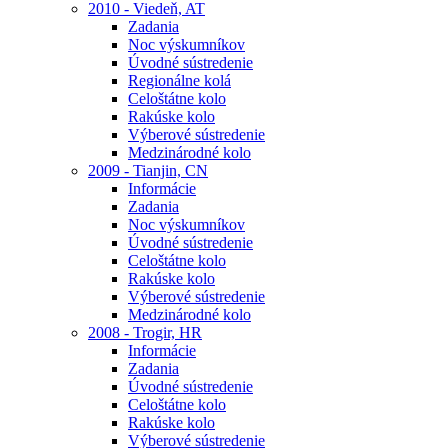
2010 - Viedeň, AT
Zadania
Noc výskumníkov
Úvodné sústredenie
Regionálne kolá
Celoštátne kolo
Rakúske kolo
Výberové sústredenie
Medzinárodné kolo
2009 - Tianjin, CN
Informácie
Zadania
Noc výskumníkov
Úvodné sústredenie
Celoštátne kolo
Rakúske kolo
Výberové sústredenie
Medzinárodné kolo
2008 - Trogir, HR
Informácie
Zadania
Úvodné sústredenie
Celoštátne kolo
Rakúske kolo
Výberové sústredenie