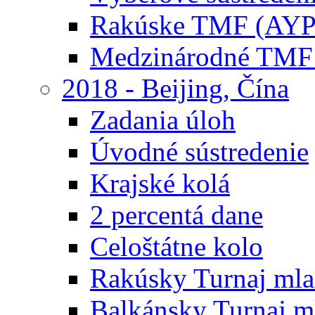
Rakúske TMF (AYP
Medzinárodné TMF
2018 - Beijing, Čína
Zadania úloh
Úvodné sústredenie
Krajské kolá
2 percentá dane
Celoštátne kolo
Rakúsky Turnaj mla
Balkánsky Turnaj m