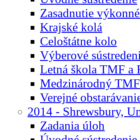
Zasadnutie výkonn
Krajské kolá
Celoštátne kolo
Výberové sústreden
Letná škola TMF a
Medzinárodný TMF
Verejné obstarávani
2014 - Shrewsbury, U
Zadania úloh
Úvodné sústredenie