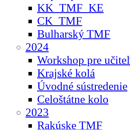
KK_TMF_KE
CK_TMF
Bulharský TMF
2024
Workshop pre učite
Krajské kolá
Úvodné sústredenie
Celoštátne kolo
2023
Rakúske TMF