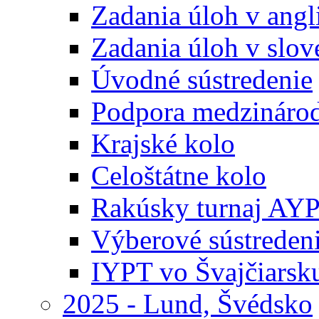
Zadania úloh v ang
Zadania úloh v slo
Úvodné sústredenie
Podpora medzináro
Krajské kolo
Celoštátne kolo
Rakúsky turnaj AY
Výberové sústreden
IYPT vo Švajčiarsk
2025 - Lund, Švédsko