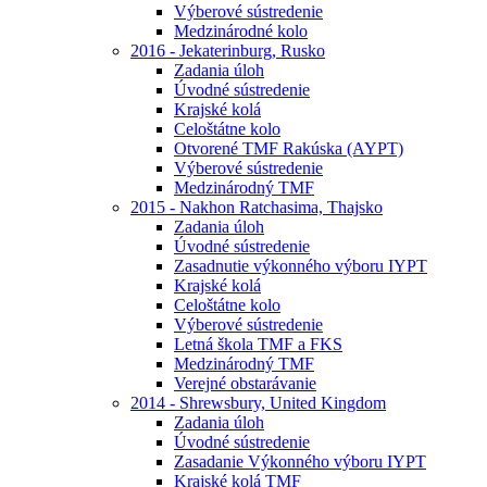
Výberové sústredenie
Medzinárodné kolo
2016 - Jekaterinburg, Rusko
Zadania úloh
Úvodné sústredenie
Krajské kolá
Celoštátne kolo
Otvorené TMF Rakúska (AYPT)
Výberové sústredenie
Medzinárodný TMF
2015 - Nakhon Ratchasima, Thajsko
Zadania úloh
Úvodné sústredenie
Zasadnutie výkonného výboru IYPT
Krajské kolá
Celoštátne kolo
Výberové sústredenie
Letná škola TMF a FKS
Medzinárodný TMF
Verejné obstarávanie
2014 - Shrewsbury, United Kingdom
Zadania úloh
Úvodné sústredenie
Zasadanie Výkonného výboru IYPT
Krajské kolá TMF