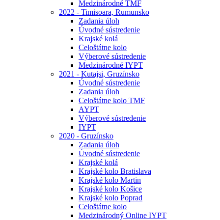
Medzinárodné TMF
2022 - Timisoara, Rumunsko
Zadania úloh
Úvodné sústredenie
Krajské kolá
Celoštátne kolo
Výberové sústredenie
Medzinárodné IYPT
2021 - Kutajsi, Gruzínsko
Úvodné sústredenie
Zadania úloh
Celoštátne kolo TMF
AYPT
Výberové sústredenie
IYPT
2020 - Gruzínsko
Zadania úloh
Úvodné sústredenie
Krajské kolá
Krajské kolo Bratislava
Krajské kolo Martin
Krajské kolo Košice
Krajské kolo Poprad
Celoštátne kolo
Medzinárodný Online IYPT