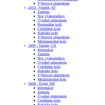
Výberové sústredenie
2010 - Viedeň, AT
Zadania
Noc výskumníkov
Úvodné sústredenie
Regionálne kolá
Celoštátne kolo
Rakúske kolo
Výberové sústredenie
Medzinárodné kolo
2009 - Tianjin, CN
Informácie
Zadania
Noc výskumníkov
Úvodné sústredenie
Celoštátne kolo
Rakúske kolo
Výberové sústredenie
Medzinárodné kolo
2008 - Trogir, HR
Informácie
Zadania
Úvodné sústredenie
Celoštátne kolo
Rakúske kolo