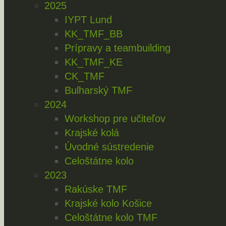
2025
IYPT Lund
KK_TMF_BB
Prípravy a teambuilding
KK_TMF_KE
CK_TMF
Bulharský TMF
2024
Workshop pre učiteľov
Krajské kolá
Úvodné sústredenie
Celoštátne kolo
2023
Rakúske TMF
Krajské kolo Košice
Celoštátne kolo TMF