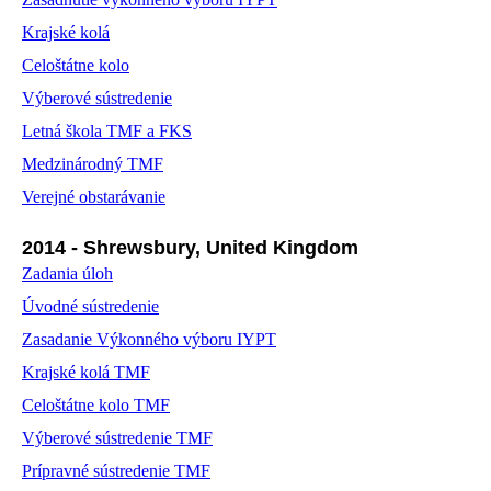
Krajské kolá
Celoštátne kolo
Výberové sústredenie
Letná škola TMF a FKS
Medzinárodný TMF
Verejné obstarávanie
2014 - Shrewsbury, United Kingdom
Zadania úloh
Úvodné sústredenie
Zasadanie Výkonného výboru IYPT
Krajské kolá TMF
Celoštátne kolo TMF
Výberové sústredenie TMF
Prípravné sústredenie TMF