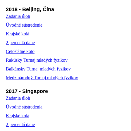
2018 - Beijing, Čína
Zadania úloh
Úvodné sústredenie
Krajské kolá
2 percentá dane
Celoštátne kolo
Rakúsky Turnaj mladých fyzikov
Balkánsky Turnaj mladých fyzikov
Medzinárodný Turnaj mladých fyzikov
2017 - Singapore
Zadania úloh
Úvodné sústredenia
Krajské kolá
2 percentá dane