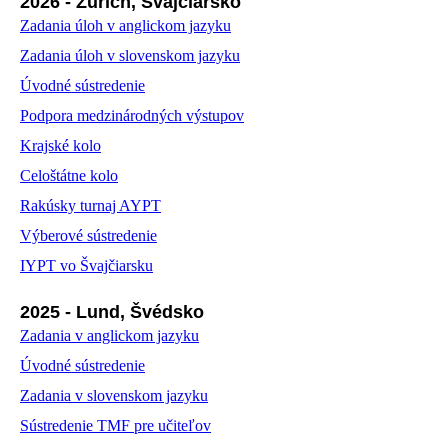
2026 - Zürich, Švajčiarsko
Zadania úloh v anglickom jazyku
Zadania úloh v slovenskom jazyku
Úvodné sústredenie
Podpora medzinárodných výstupov
Krajské kolo
Celoštátne kolo
Rakúsky turnaj AYPT
Výberové sústredenie
IYPT vo Švajčiarsku
2025 - Lund, Švédsko
Zadania v anglickom jazyku
Úvodné sústredenie
Zadania v slovenskom jazyku
Sústredenie TMF pre učiteľov