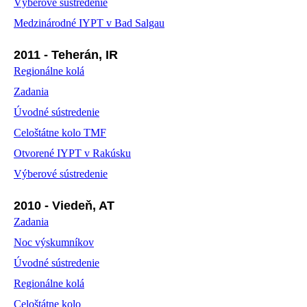
Výberové sústredenie
Medzinárodné IYPT v Bad Salgau
2011 - Teherán, IR
Regionálne kolá
Zadania
Úvodné sústredenie
Celoštátne kolo TMF
Otvorené IYPT v Rakúsku
Výberové sústredenie
2010 - Viedeň, AT
Zadania
Noc výskumníkov
Úvodné sústredenie
Regionálne kolá
Celoštátne kolo