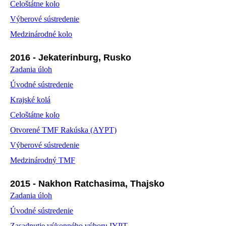
Celoštátne kolo
Výberové sústredenie
Medzinárodné kolo
2016 - Jekaterinburg, Rusko
Zadania úloh
Úvodné sústredenie
Krajské kolá
Celoštátne kolo
Otvorené TMF Rakúska (AYPT)
Výberové sústredenie
Medzinárodný TMF
2015 - Nakhon Ratchasima, Thajsko
Zadania úloh
Úvodné sústredenie
Zasadnutie výkonného výboru IYPT