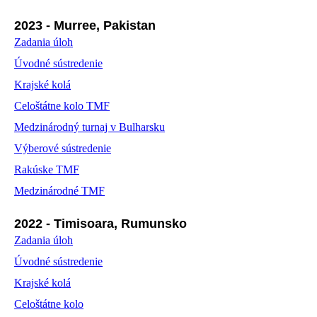
2023 - Murree, Pakistan
Zadania úloh
Úvodné sústredenie
Krajské kolá
Celoštátne kolo TMF
Medzinárodný turnaj v Bulharsku
Výberové sústredenie
Rakúske TMF
Medzinárodné TMF
2022 - Timisoara, Rumunsko
Zadania úloh
Úvodné sústredenie
Krajské kolá
Celoštátne kolo