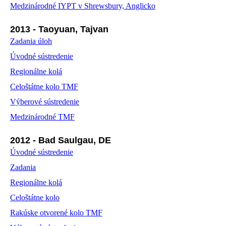
Medzinárodné IYPT v Shrewsbury, Anglicko
2013 - Taoyuan, Tajvan
Zadania úloh
Úvodné sústredenie
Regionálne kolá
Celoštátne kolo TMF
Výberové sústredenie
Medzinárodné TMF
2012 - Bad Saulgau, DE
Úvodné sústredenie
Zadania
Regionálne kolá
Celoštátne kolo
Rakúske otvorené kolo TMF