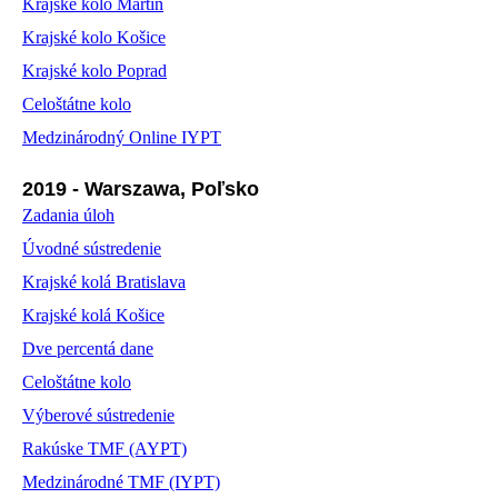
Krajské kolo Martin
Krajské kolo Košice
Krajské kolo Poprad
Celoštátne kolo
Medzinárodný Online IYPT
2019 - Warszawa, Poľsko
Zadania úloh
Úvodné sústredenie
Krajské kolá Bratislava
Krajské kolá Košice
Dve percentá dane
Celoštátne kolo
Výberové sústredenie
Rakúske TMF (AYPT)
Medzinárodné TMF (IYPT)