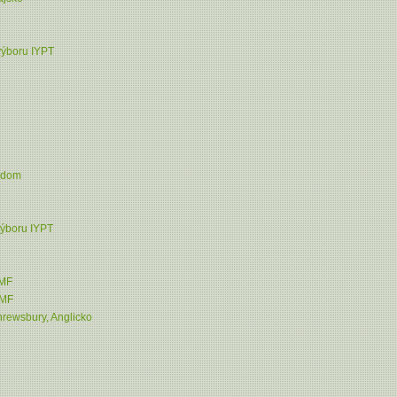
výboru IYPT
ngdom
ýboru IYPT
TMF
TMF
rewsbury, Anglicko