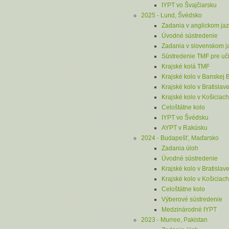
IYPT vo Švajčiarsku
2025 - Lund, Švédsko
Zadania v anglickom ja
Úvodné sústredenie
Zadania v slovenskom j
Sústredenie TMF pre uči
Krajské kolá TMF
Krajské kolo v Banskej B
Krajské kolo v Bratislav
Krajské kolo v Košiciach
Celoštátne kolo
IYPT vo Švédsku
AYPT v Rakúsku
2024 - Budapešť, Maďarsko
Zadania úloh
Úvodné sústredenie
Krajské kolo v Bratislav
Krajské kolo v Košiciach
Celoštátne kolo
Výberové sústredenie
Medzinárodné IYPT
2023 - Murree, Pakistan