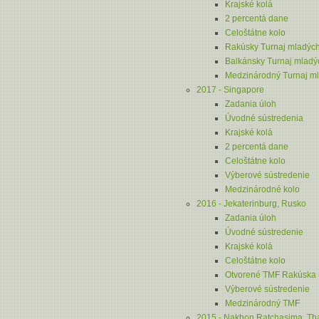
Krajské kolá
2 percentá dane
Celoštátne kolo
Rakúsky Turnaj mladých
Balkánsky Turnaj mladýc
Medzinárodný Turnaj ml
2017 - Singapore
Zadania úloh
Úvodné sústredenia
Krajské kolá
2 percentá dane
Celoštátne kolo
Výberové sústredenie
Medzinárodné kolo
2016 - Jekaterinburg, Rusko
Zadania úloh
Úvodné sústredenie
Krajské kolá
Celoštátne kolo
Otvorené TMF Rakúska 
Výberové sústredenie
Medzinárodný TMF
2015 - Nakhon Ratchasima, Th