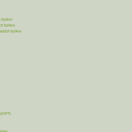
 fyzikov
h fyzikov
adých fyzikov
(AYPT)
ajsko