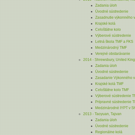
Zadania úloh
Úvodné sústredenie
Zasadnutie výkonného 
Krajské kolá
Celoštátne kolo
Výberové sústredenie
Letná škola TMF a FKS
Medzinárodný TMF
Verejné obstarávanie
2014 - Shrewsbury, United Ki
Zadania úloh
Úvodné sústredenie
Zasadanie Výkonného v
Krajské kolá TMF
Celoštátne kolo TMF
Výberové sústredenie 
Prípravné sústredenie 
Medzinárodné IYPT v Sh
2013 - Taoyuan, Tajvan
Zadania úloh
Úvodné sústredenie
Regionálne kolá