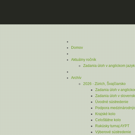
Domov
Aktuálny ročník
Zadania úloh v anglickom jazy
Archív
2026 - Zürich, Švajčiarsko
Zadania úloh v anglick
Zadania úloh v slovens
Úvodné sústredenie
Podpora medzinárodnýc
Krajské kolo
Celoštátne kolo
Rakúsky turnaj AYPT
Výberové sústredenie