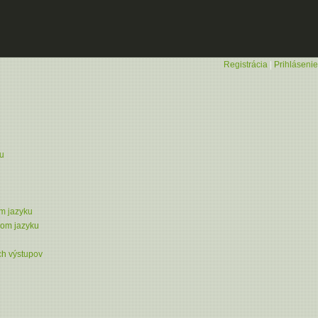
Registrácia
|
Prihlásenie
ku
om jazyku
kom jazyku
h výstupov