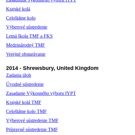
Krajské kolá
Celoštátne kolo
Výberové sústredenie
Letná škola TMF a FKS
Medzinárodný TMF
Verejné obstarávanie
2014 - Shrewsbury, United Kingdom
Zadania úloh
Úvodné sústredenie
Zasadanie Výkonného výboru IYPT
Krajské kolá TMF
Celoštátne kolo TMF
Výberové sústredenie TMF
Prípravné sústredenie TMF