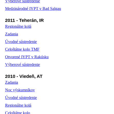
Výberové sústredenie
Medzinárodné IYPT v Bad Salgau
2011 - Teherán, IR
Regionálne kolá
Zadania
Úvodné sústredenie
Celoštátne kolo TMF
Otvorené IYPT v Rakúsku
Výberové sústredenie
2010 - Viedeň, AT
Zadania
Noc výskumníkov
Úvodné sústredenie
Regionálne kolá
Celoštátne kolo