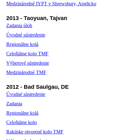
Medzinárodné IYPT v Shrewsbury, Anglicko
2013 - Taoyuan, Tajvan
Zadania úloh
Úvodné sústredenie
Regionálne kolá
Celoštátne kolo TMF
Výberové sústredenie
Medzinárodné TMF
2012 - Bad Saulgau, DE
Úvodné sústredenie
Zadania
Regionálne kolá
Celoštátne kolo
Rakúske otvorené kolo TMF