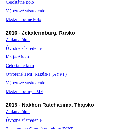
Celoštátne kolo
Výberové sústredenie
Medzinárodné kolo
2016 - Jekaterinburg, Rusko
Zadania úloh
Úvodné sústredenie
Krajské kolá
Celoštátne kolo
Otvorené TMF Rakúska (AYPT)
Výberové sústredenie
Medzinárodný TMF
2015 - Nakhon Ratchasima, Thajsko
Zadania úloh
Úvodné sústredenie
Zasadnutie výkonného výboru IYPT