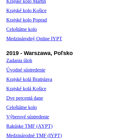
Krajské kolo Martin
Krajské kolo Košice
Krajské kolo Poprad
Celoštátne kolo
Medzinárodný Online IYPT
2019 - Warszawa, Poľsko
Zadania úloh
Úvodné sústredenie
Krajské kolá Bratislava
Krajské kolá Košice
Dve percentá dane
Celoštátne kolo
Výberové sústredenie
Rakúske TMF (AYPT)
Medzinárodné TMF (IYPT)