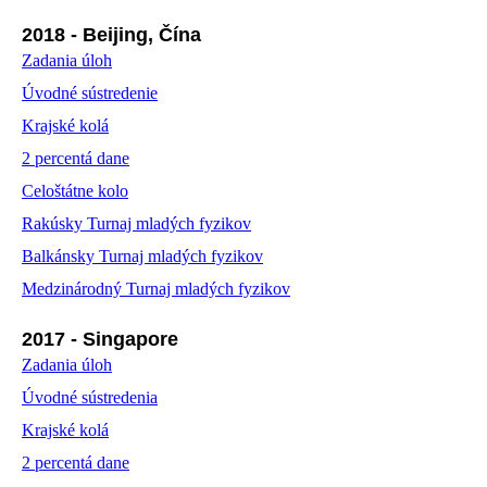
2018 - Beijing, Čína
Zadania úloh
Úvodné sústredenie
Krajské kolá
2 percentá dane
Celoštátne kolo
Rakúsky Turnaj mladých fyzikov
Balkánsky Turnaj mladých fyzikov
Medzinárodný Turnaj mladých fyzikov
2017 - Singapore
Zadania úloh
Úvodné sústredenia
Krajské kolá
2 percentá dane