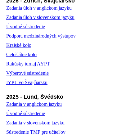
2026 - Zürich, Švajčiarsko
Zadania úloh v anglickom jazyku
Zadania úloh v slovenskom jazyku
Úvodné sústredenie
Podpora medzinárodných výstupov
Krajské kolo
Celoštátne kolo
Rakúsky turnaj AYPT
Výberové sústredenie
IYPT vo Švajčiarsku
2025 - Lund, Švédsko
Zadania v anglickom jazyku
Úvodné sústredenie
Zadania v slovenskom jazyku
Sústredenie TMF pre učiteľov