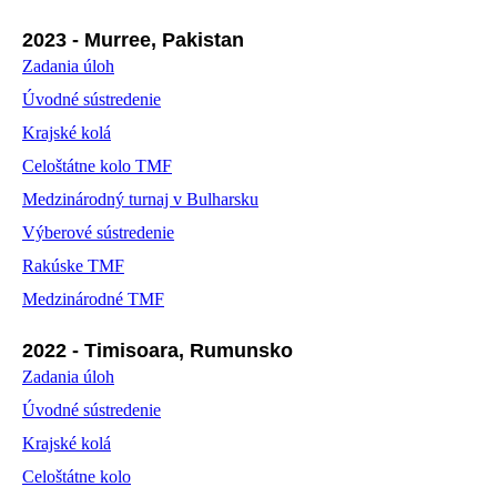
2023 - Murree, Pakistan
Zadania úloh
Úvodné sústredenie
Krajské kolá
Celoštátne kolo TMF
Medzinárodný turnaj v Bulharsku
Výberové sústredenie
Rakúske TMF
Medzinárodné TMF
2022 - Timisoara, Rumunsko
Zadania úloh
Úvodné sústredenie
Krajské kolá
Celoštátne kolo