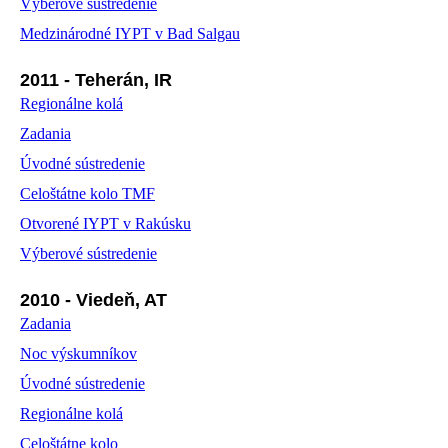
Výberové sústredenie
Medzinárodné IYPT v Bad Salgau
2011 - Teherán, IR
Regionálne kolá
Zadania
Úvodné sústredenie
Celoštátne kolo TMF
Otvorené IYPT v Rakúsku
Výberové sústredenie
2010 - Viedeň, AT
Zadania
Noc výskumníkov
Úvodné sústredenie
Regionálne kolá
Celoštátne kolo