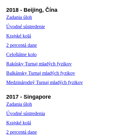
2018 - Beijing, Čína
Zadania úloh
Úvodné sústredenie
Krajské kolá
2 percentá dane
Celoštátne kolo
Rakúsky Turnaj mladých fyzikov
Balkánsky Turnaj mladých fyzikov
Medzinárodný Turnaj mladých fyzikov
2017 - Singapore
Zadania úloh
Úvodné sústredenia
Krajské kolá
2 percentá dane