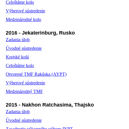
Celoštátne kolo
Výberové sústredenie
Medzinárodné kolo
2016 - Jekaterinburg, Rusko
Zadania úloh
Úvodné sústredenie
Krajské kolá
Celoštátne kolo
Otvorené TMF Rakúska (AYPT)
Výberové sústredenie
Medzinárodný TMF
2015 - Nakhon Ratchasima, Thajsko
Zadania úloh
Úvodné sústredenie
Zasadnutie výkonného výboru IYPT