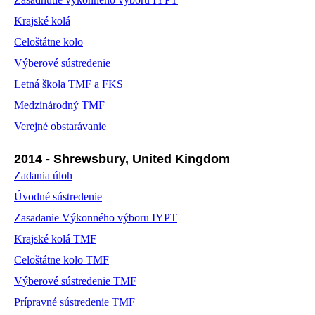
Krajské kolá
Celoštátne kolo
Výberové sústredenie
Letná škola TMF a FKS
Medzinárodný TMF
Verejné obstarávanie
2014 - Shrewsbury, United Kingdom
Zadania úloh
Úvodné sústredenie
Zasadanie Výkonného výboru IYPT
Krajské kolá TMF
Celoštátne kolo TMF
Výberové sústredenie TMF
Prípravné sústredenie TMF