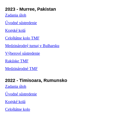
2023 - Murree, Pakistan
Zadania úloh
Úvodné sústredenie
Krajské kolá
Celoštátne kolo TMF
Medzinárodný turnaj v Bulharsku
Výberové sústredenie
Rakúske TMF
Medzinárodné TMF
2022 - Timisoara, Rumunsko
Zadania úloh
Úvodné sústredenie
Krajské kolá
Celoštátne kolo