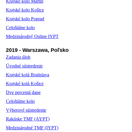
Krajské kolo Martin
Krajské kolo Košice
Krajské kolo Poprad
Celoštátne kolo
Medzinárodný Online IYPT
2019 - Warszawa, Poľsko
Zadania úloh
Úvodné sústredenie
Krajské kolá Bratislava
Krajské kolá Košice
Dve percentá dane
Celoštátne kolo
Výberové sústredenie
Rakúske TMF (AYPT)
Medzinárodné TMF (IYPT)