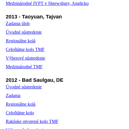
Medzinárodné IYPT v Shrewsbury, Anglicko
2013 - Taoyuan, Tajvan
Zadania úloh
Úvodné sústredenie
Regionálne kolá
Celoštátne kolo TMF
Výberové sústredenie
Medzinárodné TMF
2012 - Bad Saulgau, DE
Úvodné sústredenie
Zadania
Regionálne kolá
Celoštátne kolo
Rakúske otvorené kolo TMF