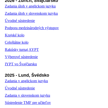
2026 - Zürich, Švajčiarsko
Zadania úloh v anglickom jazyku
Zadania úloh v slovenskom jazyku
Úvodné sústredenie
Podpora medzinárodných výstupov
Krajské kolo
Celoštátne kolo
Rakúsky turnaj AYPT
Výberové sústredenie
IYPT vo Švajčiarsku
2025 - Lund, Švédsko
Zadania v anglickom jazyku
Úvodné sústredenie
Zadania v slovenskom jazyku
Sústredenie TMF pre učiteľov